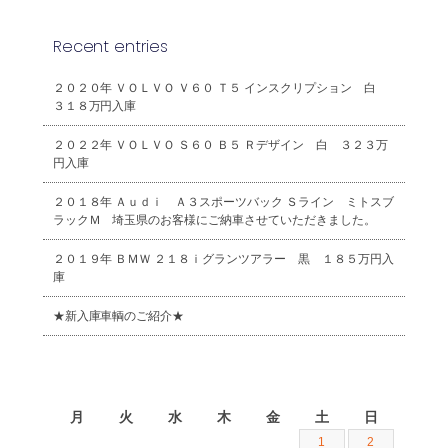
Recent entries
２０２０年 ＶＯＬＶＯ Ｖ６０ Ｔ５ インスクリプション 白
３１８万円入庫
２０２２年 ＶＯＬＶＯ Ｓ６０ Ｂ５ Ｒデザイン 白 ３２３万
円入庫
２０１８年 Ａｕｄｉ Ａ３スポーツバック Ｓライン ミトスブ
ラックＭ 埼玉県のお客様にご納車させていただきました。
２０１９年 ＢＭＷ ２１８ｉグランツアラー 黒 １８５万円入
庫
★新入庫車輌のご紹介★
2026年8月
月
火
水
木
金
土
日
1
2