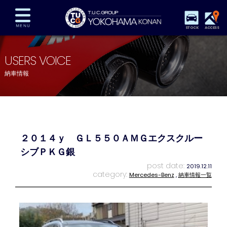
STOCK
ACCESS
在庫車両情報
保証&サービス
パーツリスト
USERS VOICE
TUCとは？
店舗情報
アクセスマップ
納車情報
全国納車
特別作業
注文販売
自動車保険
買取査定
スタッフ紹介
リクルート
お問い合わせ
会社概要
２０１４ｙ ＧＬ５５０ＡＭＧエクスクルー
プライバシーポリシー
スタッフblog
納車blog
シブＰＫＧ銀
post date:
2019.12.11
category:
Mercedes-Benz
,
納車情報一覧