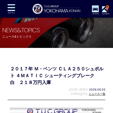
STOCK
ACCESS
在庫車両情報
保証&サービス
パーツリスト
NEWS&TOPICS
TUCとは？
店舗情報
アクセスマップ
ニュース&トピックス
全国納車
特別作業
注文販売
自動車保険
買取査定
スタッフ紹介
リクルート
お問い合わせ
会社概要
２０１７年 Ｍ・ベンツ ＣＬＡ２５０シュポル
プライバシーポリシー
スタッフblog
納車blog
ト ４ＭＡＴＩＣ シューティングブレーク
白 ２１８万円入庫
post date:
2026.06.03
category:
ニュース一覧