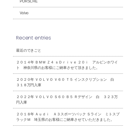
PORSCHE
Volvo
Recent entries
最近のできごと
２０１４年 ＢＭＷ Ｚ４ ｓＤｒｉｖｅ ２０ｉ アルピンホワイ
ト 神奈川県のお客様にご納車させて頂きました。
２０２０年 ＶＯＬＶＯ Ｖ６０ Ｔ５ インスクリプション 白
３１８万円入庫
２０２２年 ＶＯＬＶＯ Ｓ６０ Ｂ５ Ｒデザイン 白 ３２３万
円入庫
２０１８年 Ａｕｄｉ Ａ３スポーツバック Ｓライン ミトスブ
ラックＭ 埼玉県のお客様にご納車させていただきました。