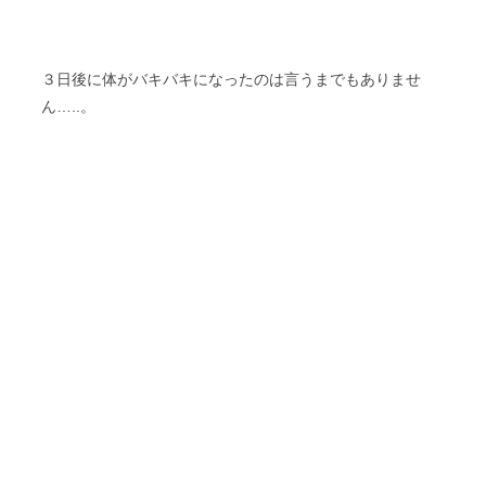
３日後に体がバキバキになったのは言うまでもありませ
ん…..。