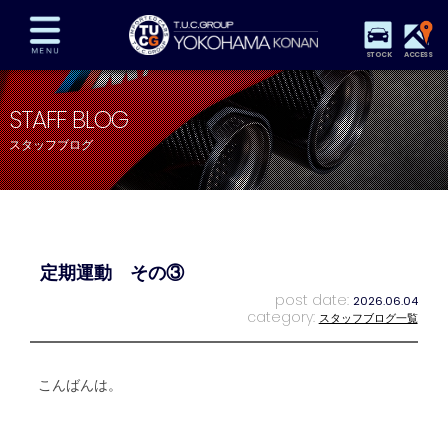
STOCK
ACCESS
在庫車両情報
保証&サービス
パーツリスト
STAFF BLOG
TUCとは？
店舗情報
アクセスマップ
スタッフブログ
全国納車
特別作業
注文販売
自動車保険
買取査定
スタッフ紹介
リクルート
お問い合わせ
会社概要
定期運動 その③
プライバシーポリシー
スタッフblog
納車blog
post date:
2026.06.04
category:
スタッフブログ一覧
こんばんは。