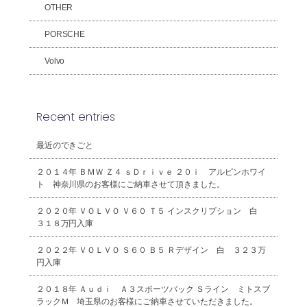
OTHER
PORSCHE
Volvo
Recent entries
最近のできごと
２０１４年 ＢＭＷ Ｚ４ ｓＤｒｉｖｅ ２０ｉ アルピンホワイ
ト 神奈川県のお客様にご納車させて頂きました。
２０２０年 ＶＯＬＶＯ Ｖ６０ Ｔ５ インスクリプション 白
３１８万円入庫
２０２２年 ＶＯＬＶＯ Ｓ６０ Ｂ５ Ｒデザイン 白 ３２３万
円入庫
２０１８年 Ａｕｄｉ Ａ３スポーツバック Ｓライン ミトスブ
ラックＭ 埼玉県のお客様にご納車させていただきました。