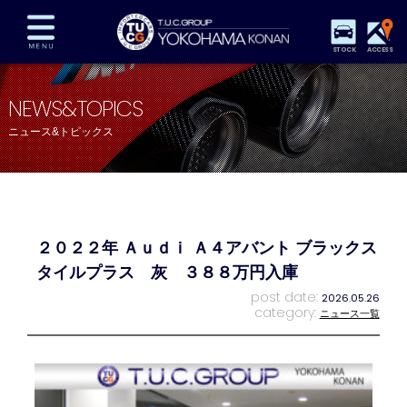
STOCK
ACCESS
在庫車両情報
保証&サービス
パーツリスト
NEWS&TOPICS
TUCとは？
店舗情報
アクセスマップ
ニュース&トピックス
全国納車
特別作業
注文販売
自動車保険
買取査定
スタッフ紹介
リクルート
お問い合わせ
会社概要
２０２２年 Ａｕｄｉ Ａ４アバント ブラックス
プライバシーポリシー
スタッフblog
納車blog
タイルプラス 灰 ３８８万円入庫
post date:
2026.05.26
category:
ニュース一覧