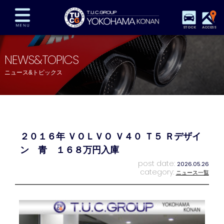
STOCK
ACCESS
在庫車両情報
保証&サービス
パーツリスト
NEWS&TOPICS
TUCとは？
店舗情報
アクセスマップ
ニュース&トピックス
全国納車
特別作業
注文販売
自動車保険
買取査定
スタッフ紹介
リクルート
お問い合わせ
会社概要
２０１６年 ＶＯＬＶＯ Ｖ４０ Ｔ５ Ｒデザイ
プライバシーポリシー
スタッフblog
納車blog
ン 青 １６８万円入庫
post date:
2026.05.26
category:
ニュース一覧