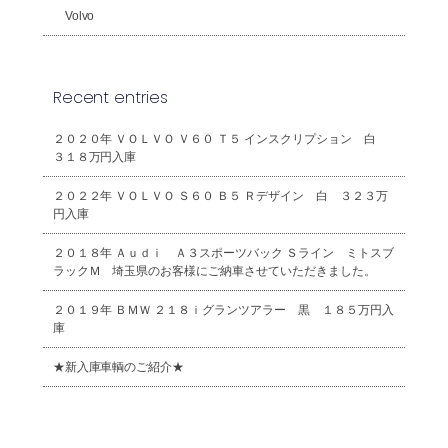
Volvo
Recent entries
２０２０年 ＶＯＬＶＯ Ｖ６０ Ｔ５ インスクリプション 白
３１８万円入庫
２０２２年 ＶＯＬＶＯ Ｓ６０ Ｂ５ Ｒデザイン 白 ３２３万
円入庫
２０１８年 Ａｕｄｉ Ａ３スポーツバック Ｓライン ミトスブ
ラックＭ 埼玉県のお客様にご納車させていただきました。
２０１９年 ＢＭＷ ２１８ｉグランツアラー 黒 １８５万円入
庫
★新入庫車輌のご紹介★
2026年8月