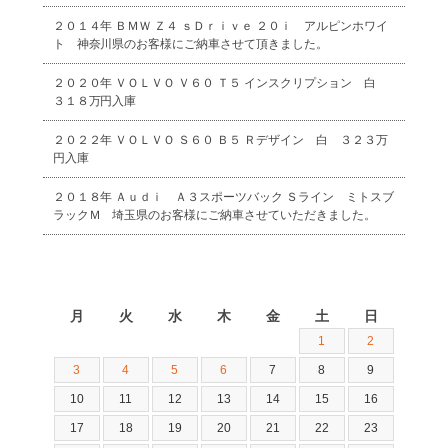
２０１４年 ＢＭＷ Ｚ４ ｓＤｒｉｖｅ ２０ｉ アルピンホワイ
ト 神奈川県のお客様にご納車させて頂きました。
２０２０年 ＶＯＬＶＯ Ｖ６０ Ｔ５ インスクリプション 白
３１８万円入庫
２０２２年 ＶＯＬＶＯ Ｓ６０ Ｂ５ Ｒデザイン 白 ３２３万
円入庫
２０１８年 Ａｕｄｉ Ａ３スポーツバック Ｓライン ミトスブ
ラックＭ 埼玉県のお客様にご納車させていただきました。
2026年8月
月
火
水
木
金
土
日
1
2
3
4
5
6
7
8
9
10
11
12
13
14
15
16
17
18
19
20
21
22
23