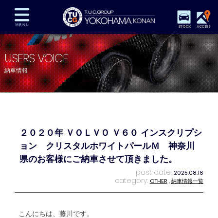
STOCK
ACCESS
在庫車両情報
保証&サービス
パーツリスト
USERS VOICE
TUCとは？
店舗情報
アクセスマップ
納車情報
全国納車
特別作業
注文販売
自動車保険
買取査定
スタッフ紹介
リクルート
お問い合わせ
会社概要
２０２０年 ＶＯＬＶＯ Ｖ６０ インスクリプシ
プライバシーポリシー
スタッフblog
納車blog
ョン クリスタルホワイトパールＭ 神奈川
県のお客様にご納車させて頂きました。
post date:
2025.08.16
category:
OTHER
,
納車情報一覧
こんにちは、藤川です。