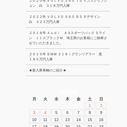
２０２０年 ＶＯＬＶＯ Ｖ６０ Ｔ５ インスクリプシ
ョン 白 ３１８万円入庫
２０２２年 ＶＯＬＶＯ Ｓ６０ Ｂ５ Ｒデザイン
白 ３２３万円入庫
２０１８年 Ａｕｄｉ Ａ３スポーツバック Ｓライ
ン ミトスブラックＭ 埼玉県のお客様にご納車さ
せていただきました。
２０１９年 ＢＭＷ ２１８ｉグランツアラー 黒
１８５万円入庫
★新入庫車輌のご紹介★
2026年8月
月
火
水
木
金
土
日
1
2
3
4
5
6
7
8
9
10
11
12
13
14
15
16
17
18
19
20
21
22
23