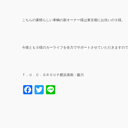
こちらの素晴らしい車輌の新オーナー様は東京都にお住いのＳ様。
今後ともＳ様のカーライフを全力でサポートさせていただきますの
Ｔ．Ｕ．Ｃ．ＧＲＯＵＰ横浜港南：藤川
Facebook
Twitter
Line