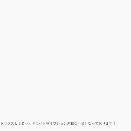
マトリクスＬＥＤヘッドライト等オプション満載な一台となっております！