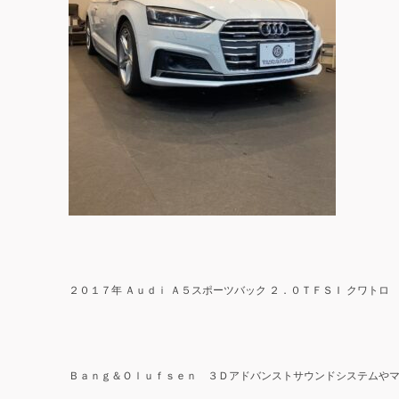
２０１７年 Ａｕｄｉ Ａ５スポーツバック ２．０ＴＦＳＩ クワトロ
Ｂａｎｇ＆Ｏｌｕｆｓｅｎ ３Ｄアドバンストサウンドシステムや