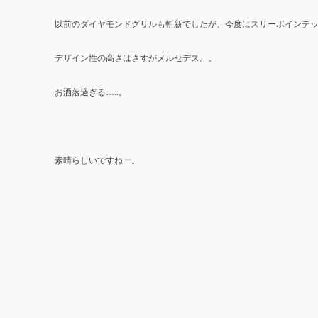
以前のダイヤモンドグリルも斬新でしたが、今度はスリーポインテッドス
デザイン性の高さはさすがメルセデス。。
お洒落過ぎる…..。
素晴らしいですねー。