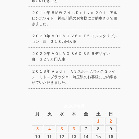
最近のできごと
２０１４年 ＢＭＷ Ｚ４ ｓＤｒｉｖｅ ２０ｉ アル
ピンホワイト 神奈川県のお客様にご納車させて頂
きました。
２０２０年 ＶＯＬＶＯ Ｖ６０ Ｔ５ インスクリプシ
ョン 白 ３１８万円入庫
２０２２年 ＶＯＬＶＯ Ｓ６０ Ｂ５ Ｒデザイン
白 ３２３万円入庫
２０１８年 Ａｕｄｉ Ａ３スポーツバック Ｓライ
ン ミトスブラックＭ 埼玉県のお客様にご納車さ
せていただきました。
2026年8月
月
火
水
木
金
土
日
1
2
3
4
5
6
7
8
9
10
11
12
13
14
15
16