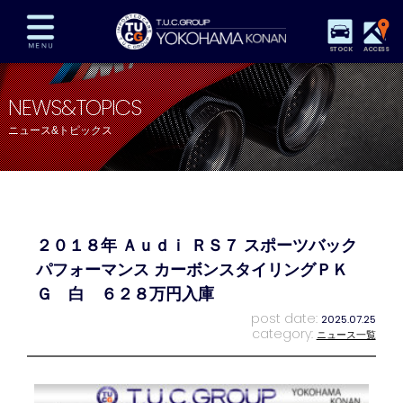
STOCK
ACCESS
在庫車両情報
保証&サービス
パーツリスト
NEWS&TOPICS
TUCとは？
店舗情報
アクセスマップ
ニュース&トピックス
全国納車
特別作業
注文販売
自動車保険
買取査定
スタッフ紹介
リクルート
お問い合わせ
会社概要
２０１８年 Ａｕｄｉ ＲＳ７ スポーツバック
プライバシーポリシー
スタッフblog
納車blog
パフォーマンス カーボンスタイリングＰＫ
Ｇ 白 ６２８万円入庫
post date:
2025.07.25
category:
ニュース一覧