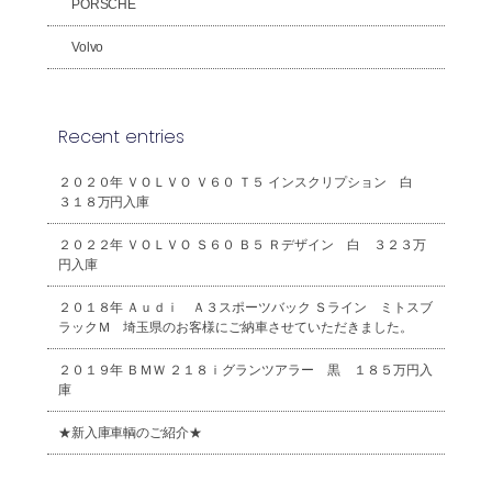
PORSCHE
Volvo
Recent entries
２０２０年 ＶＯＬＶＯ Ｖ６０ Ｔ５ インスクリプション 白
３１８万円入庫
２０２２年 ＶＯＬＶＯ Ｓ６０ Ｂ５ Ｒデザイン 白 ３２３万
円入庫
２０１８年 Ａｕｄｉ Ａ３スポーツバック Ｓライン ミトスブ
ラックＭ 埼玉県のお客様にご納車させていただきました。
２０１９年 ＢＭＷ ２１８ｉグランツアラー 黒 １８５万円入
庫
★新入庫車輌のご紹介★