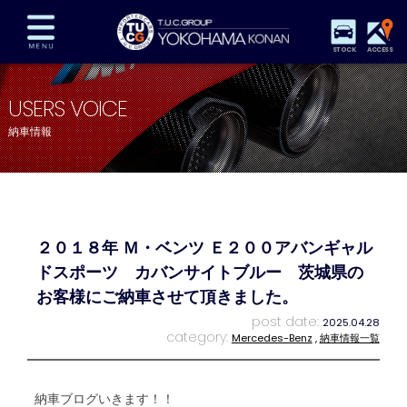
STOCK
ACCESS
在庫車両情報
保証&サービス
パーツリスト
USERS VOICE
TUCとは？
店舗情報
アクセスマップ
納車情報
全国納車
特別作業
注文販売
自動車保険
買取査定
スタッフ紹介
リクルート
お問い合わせ
会社概要
２０１８年 Ｍ・ベンツ Ｅ２００アバンギャル
プライバシーポリシー
スタッフblog
納車blog
ドスポーツ カバンサイトブルー 茨城県の
お客様にご納車させて頂きました。
post date:
2025.04.28
category:
Mercedes-Benz
,
納車情報一覧
納車ブログいきます！！