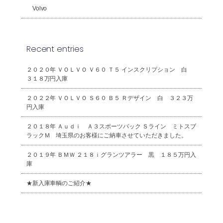
Volvo
Recent entries
２０２０年 ＶＯＬＶＯ Ｖ６０ Ｔ５ インスクリプション 白
３１８万円入庫
２０２２年 ＶＯＬＶＯ Ｓ６０ Ｂ５ Ｒデザイン 白 ３２３万
円入庫
２０１８年 Ａｕｄｉ Ａ３スポーツバック Ｓライン ミトスブ
ラックＭ 埼玉県のお客様にご納車させていただきました。
２０１９年 ＢＭＷ ２１８ｉグランツアラー 黒 １８５万円入
庫
★新入庫車輌のご紹介★
2026年8月