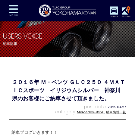
STOCK
ACCESS
在庫車両情報
保証&サービス
パーツリスト
USERS VOICE
TUCとは？
店舗情報
アクセスマップ
納車情報
全国納車
特別作業
注文販売
自動車保険
買取査定
スタッフ紹介
リクルート
お問い合わせ
会社概要
２０１６年 Ｍ・ベンツ ＧＬＣ２５０ ４ＭＡＴ
プライバシーポリシー
スタッフblog
納車blog
ＩＣスポーツ イリジウムシルバー 神奈川
県のお客様にご納車させて頂きました。
post date:
2025.04.27
category:
Mercedes-Benz
,
納車情報一覧
納車ブログいきます！！