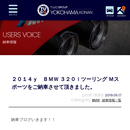
STOCK
ACCESS
在庫車両情報
保証&サービス
パーツリスト
USERS VOICE
TUCとは？
店舗情報
アクセスマップ
納車情報
全国納車
特別作業
注文販売
自動車保険
買取査定
スタッフ紹介
リクルート
お問い合わせ
会社概要
２０１４ｙ ＢＭＷ ３２０ｉツーリング Ｍス
プライバシーポリシー
スタッフblog
納車blog
ポーツをご納車させて頂きました。
post date:
2019.05.17
category:
BMW
,
納車情報一覧
納車ブログいきます！！