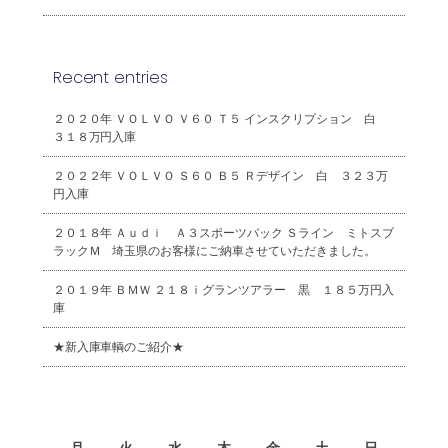
Recent entries
２０２０年 ＶＯＬＶＯ Ｖ６０ Ｔ５ インスクリプション 白
３１８万円入庫
２０２２年 ＶＯＬＶＯ Ｓ６０ Ｂ５ Ｒデザイン 白 ３２３万
円入庫
２０１８年 Ａｕｄｉ Ａ３スポーツバック Ｓライン ミトスブ
ラックＭ 埼玉県のお客様にご納車させていただきました。
２０１９年 ＢＭＷ ２１８ｉグランツアラー 黒 １８５万円入
庫
★新入庫車輌のご紹介★
2026年8月
月
火
水
木
金
土
日