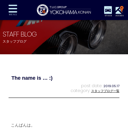
STOCK
ACCESS
在庫車両情報
保証&サービス
パーツリスト
STAFF BLOG
TUCとは？
店舗情報
アクセスマップ
スタッフブログ
全国納車
特別作業
注文販売
自動車保険
買取査定
スタッフ紹介
リクルート
お問い合わせ
会社概要
The name is … :)
プライバシーポリシー
スタッフblog
納車blog
post date:
2019.05.17
category:
スタッフブログ一覧
こんばんは。