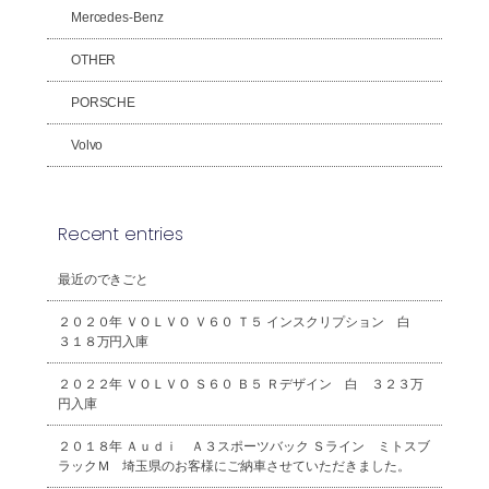
Mercedes-Benz
OTHER
PORSCHE
Volvo
Recent entries
最近のできごと
２０２０年 ＶＯＬＶＯ Ｖ６０ Ｔ５ インスクリプション 白
３１８万円入庫
２０２２年 ＶＯＬＶＯ Ｓ６０ Ｂ５ Ｒデザイン 白 ３２３万
円入庫
２０１８年 Ａｕｄｉ Ａ３スポーツバック Ｓライン ミトスブ
ラックＭ 埼玉県のお客様にご納車させていただきました。