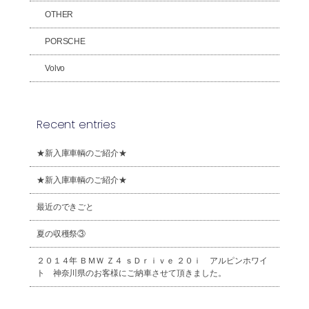
OTHER
PORSCHE
Volvo
Recent entries
★新入庫車輌のご紹介★
★新入庫車輌のご紹介★
最近のできごと
夏の収穫祭③
２０１４年 ＢＭＷ Ｚ４ ｓＤｒｉｖｅ ２０ｉ アルピンホワイ
ト 神奈川県のお客様にご納車させて頂きました。