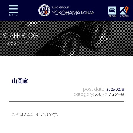
STOCK
ACCESS
在庫車両情報
保証&サービス
パーツリスト
STAFF BLOG
TUCとは？
店舗情報
アクセスマップ
スタッフブログ
全国納車
特別作業
注文販売
自動車保険
買取査定
スタッフ紹介
リクルート
お問い合わせ
会社概要
山岡家
プライバシーポリシー
スタッフblog
納車blog
post date:
2025.02.18
category:
スタッフブログ一覧
こんばんは、せいけです。