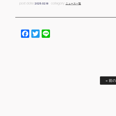
post date:
category:
2025.02.18
ニュース一覧
Facebook
Twitter
Line
« 前