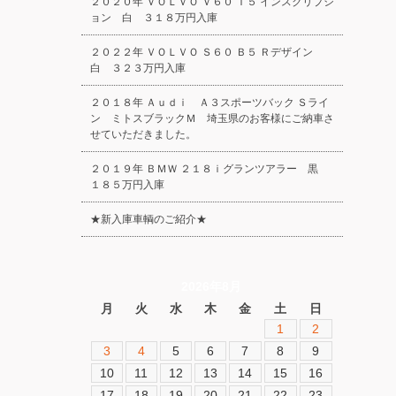
２０２０年 ＶＯＬＶＯ Ｖ６０ Ｔ５ インスクリプシ
ョン 白 ３１８万円入庫
２０２２年 ＶＯＬＶＯ Ｓ６０ Ｂ５ Ｒデザイン
白 ３２３万円入庫
２０１８年 Ａｕｄｉ Ａ３スポーツバック Ｓライ
ン ミトスブラックＭ 埼玉県のお客様にご納車さ
せていただきました。
２０１９年 ＢＭＷ ２１８ｉグランツアラー 黒
１８５万円入庫
★新入庫車輌のご紹介★
2026年8月
月
火
水
木
金
土
日
1
2
3
4
5
6
7
8
9
10
11
12
13
14
15
16
17
18
19
20
21
22
23