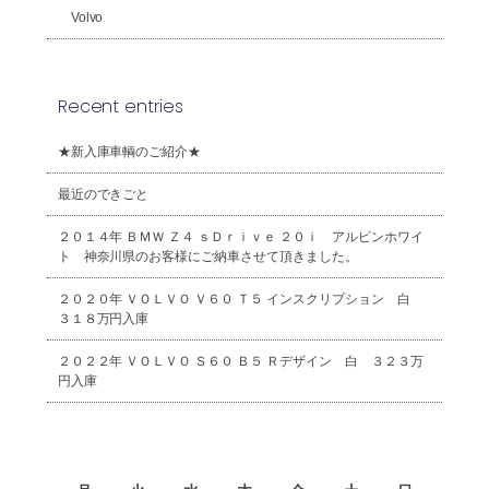
Volvo
Recent entries
★新入庫車輌のご紹介★
最近のできごと
２０１４年 ＢＭＷ Ｚ４ ｓＤｒｉｖｅ ２０ｉ アルピンホワイ
ト 神奈川県のお客様にご納車させて頂きました。
２０２０年 ＶＯＬＶＯ Ｖ６０ Ｔ５ インスクリプション 白
３１８万円入庫
２０２２年 ＶＯＬＶＯ Ｓ６０ Ｂ５ Ｒデザイン 白 ３２３万
円入庫
2026年8月