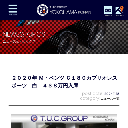
STOCK
ACCESS
在庫車両情報
保証&サービス
パーツリスト
NEWS&TOPICS
TUCとは？
店舗情報
アクセスマップ
ニュース&トピックス
全国納車
特別作業
注文販売
自動車保険
買取査定
スタッフ紹介
リクルート
お問い合わせ
会社概要
２０２０年 Ｍ・ベンツ Ｃ１８０カブリオレス
プライバシーポリシー
スタッフblog
納車blog
ポーツ 白 ４３８万円入庫
post date:
2024.11.18
category:
ニュース一覧