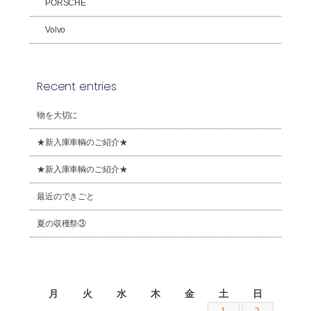
PORSCHE
Volvo
Recent entries
物を大切に
★新入庫車輌のご紹介★
★新入庫車輌のご紹介★
最近のできごと
夏の収穫祭③
2026年8月
月
火
水
木
金
土
日
1
2