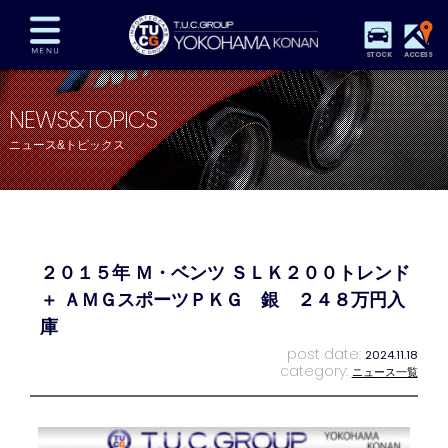
STOCK
ACCESS
在庫車両情報
保証&サービス
パーツリスト
NEWS&TOPICS
TUCとは？
店舗情報
アクセスマップ
ニュース&トピックス
全国納車
特別作業
注文販売
自動車保険
買取査定
スタッフ紹介
リクルート
お問い合わせ
会社概要
２０１５年 Ｍ・ベンツ ＳＬＫ２００トレンド
プライバシーポリシー
スタッフblog
納車blog
＋ ＡＭＧスポーツＰＫＧ 銀 ２４８万円入
庫
post date:
2024.11.18
category:
ニュース一覧