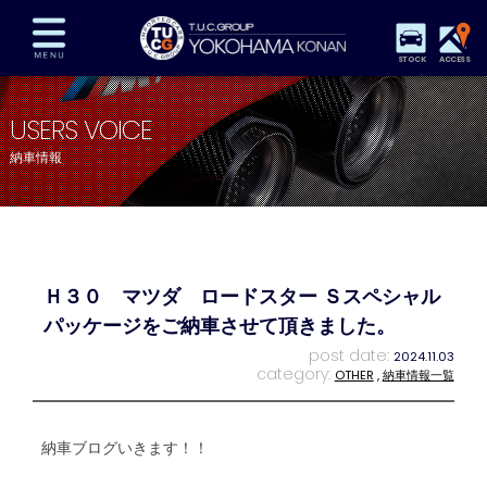
STOCK
ACCESS
在庫車両情報
保証&サービス
パーツリスト
USERS VOICE
TUCとは？
店舗情報
アクセスマップ
納車情報
全国納車
特別作業
注文販売
自動車保険
買取査定
スタッフ紹介
リクルート
お問い合わせ
会社概要
Ｈ３０ マツダ ロードスター Ｓスペシャル
プライバシーポリシー
スタッフblog
納車blog
パッケージをご納車させて頂きました。
post date:
2024.11.03
category:
OTHER
,
納車情報一覧
納車ブログいきます！！