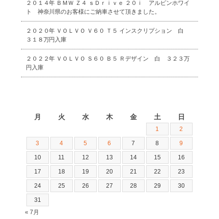
２０１４年 ＢＭＷ Ｚ４ ｓＤｒｉｖｅ ２０ｉ アルピンホワイ
ト 神奈川県のお客様にご納車させて頂きました。
２０２０年 ＶＯＬＶＯ Ｖ６０ Ｔ５ インスクリプション 白
３１８万円入庫
２０２２年 ＶＯＬＶＯ Ｓ６０ Ｂ５ Ｒデザイン 白 ３２３万
円入庫
2026年8月
月
火
水
木
金
土
日
1
2
3
4
5
6
7
8
9
10
11
12
13
14
15
16
17
18
19
20
21
22
23
24
25
26
27
28
29
30
31
« 7月