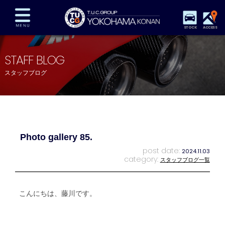
STOCK
ACCESS
在庫車両情報
保証&サービス
パーツリスト
STAFF BLOG
TUCとは？
店舗情報
アクセスマップ
スタッフブログ
全国納車
特別作業
注文販売
自動車保険
買取査定
スタッフ紹介
リクルート
お問い合わせ
会社概要
Photo gallery 85.
プライバシーポリシー
スタッフblog
納車blog
post date:
2024.11.03
category:
スタッフブログ一覧
こんにちは、藤川です。