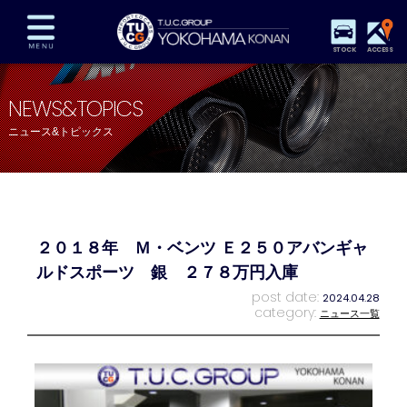
STOCK
ACCESS
在庫車両情報
保証&サービス
パーツリスト
NEWS&TOPICS
TUCとは？
店舗情報
アクセスマップ
ニュース&トピックス
全国納車
特別作業
注文販売
自動車保険
買取査定
スタッフ紹介
リクルート
お問い合わせ
会社概要
２０１８年 Ｍ・ベンツ Ｅ２５０アバンギャ
プライバシーポリシー
スタッフblog
納車blog
ルドスポーツ 銀 ２７８万円入庫
post date:
2024.04.28
category:
ニュース一覧