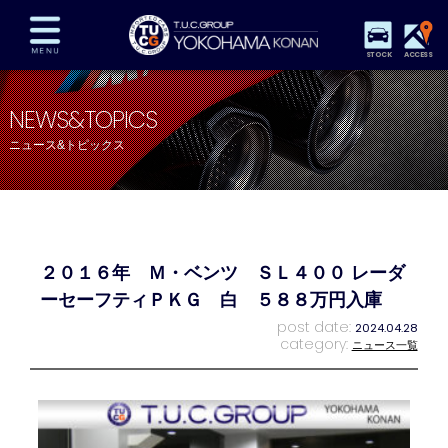
STOCK
ACCESS
在庫車両情報
保証&サービス
パーツリスト
NEWS&TOPICS
TUCとは？
店舗情報
アクセスマップ
ニュース&トピックス
全国納車
特別作業
注文販売
自動車保険
買取査定
スタッフ紹介
リクルート
お問い合わせ
会社概要
２０１６年 Ｍ・ベンツ ＳＬ４００ レーダ
プライバシーポリシー
スタッフblog
納車blog
ーセーフティＰＫＧ 白 ５８８万円入庫
post date:
2024.04.28
category:
ニュース一覧