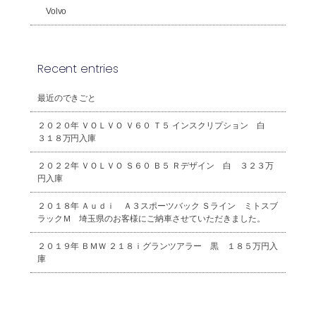
Volvo
Recent entries
最近のできごと
２０２０年 ＶＯＬＶＯ Ｖ６０ Ｔ５ インスクリプション 白
３１８万円入庫
２０２２年 ＶＯＬＶＯ Ｓ６０ Ｂ５ Ｒデザイン 白 ３２３万
円入庫
２０１８年 Ａｕｄｉ Ａ３スポーツバック Ｓライン ミトスブ
ラックＭ 埼玉県のお客様にご納車させていただきました。
２０１９年 ＢＭＷ ２１８ｉグランツアラー 黒 １８５万円入
庫
2026年8月