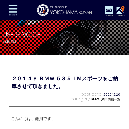
STOCK
ACCESS
在庫車両情報
保証&サービス
パーツリスト
USERS VOICE
TUCとは？
店舗情報
アクセスマップ
納車情報
全国納車
特別作業
注文販売
自動車保険
買取査定
スタッフ紹介
リクルート
お問い合わせ
会社概要
２０１４ｙ ＢＭＷ ５３５ｉＭスポーツをご納
プライバシーポリシー
スタッフblog
納車blog
車させて頂きました。
post date:
2023.12.20
category:
BMW
,
納車情報一覧
こんにちは、藤川です。