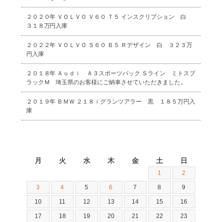
２０２０年 ＶＯＬＶＯ Ｖ６０ Ｔ５ インスクリプション 白
３１８万円入庫
２０２２年 ＶＯＬＶＯ Ｓ６０ Ｂ５ Ｒデザイン 白 ３２３万
円入庫
２０１８年 Ａｕｄｉ Ａ３スポーツバック Ｓライン ミトスブ
ラックＭ 埼玉県のお客様にご納車させていただきました。
２０１９年 ＢＭＷ ２１８ｉグランツアラー 黒 １８５万円入
庫
2026年8月
月
火
水
木
金
土
日
1
2
3
4
5
6
7
8
9
10
11
12
13
14
15
16
17
18
19
20
21
22
23