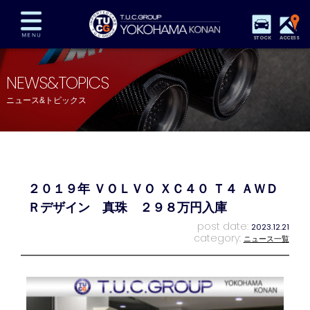
STOCK
ACCESS
在庫車両情報
保証&サービス
パーツリスト
NEWS&TOPICS
TUCとは？
店舗情報
アクセスマップ
ニュース&トピックス
全国納車
特別作業
注文販売
自動車保険
買取査定
スタッフ紹介
リクルート
お問い合わせ
会社概要
２０１９年 ＶＯＬＶＯ ＸＣ４０ Ｔ４ ＡＷＤ
プライバシーポリシー
スタッフblog
納車blog
Ｒデザイン 真珠 ２９８万円入庫
post date:
2023.12.21
category:
ニュース一覧