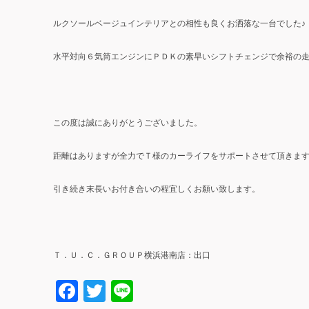
ルクソールベージュインテリアとの相性も良くお洒落な一台でした♪
水平対向６気筒エンジンにＰＤＫの素早いシフトチェンジで余裕の走
この度は誠にありがとうございました。
距離はありますが全力でＴ様のカーライフをサポートさせて頂きま
引き続き末長いお付き合いの程宜しくお願い致します。
Ｔ．Ｕ．Ｃ．ＧＲＯＵＰ横浜港南店：出口
Facebook
Twitter
Line