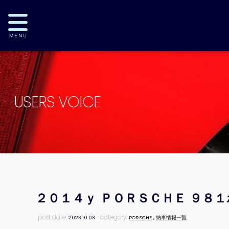
USERS VOICE
２０１４ｙ ＰＯＲＳＣＨＥ ９８
post date:
category:
2023.10.03
PORSCHE
,
納車情報一覧