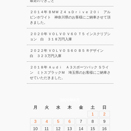
最近のできごと
２０１４年 ＢＭＷ Ｚ４ ｓＤｒｉｖｅ ２０ｉ アル
ピンホワイト 神奈川県のお客様にご納車させて頂
きました。
２０２０年 ＶＯＬＶＯ Ｖ６０ Ｔ５ インスクリプシ
ョン 白 ３１８万円入庫
２０２２年 ＶＯＬＶＯ Ｓ６０ Ｂ５ Ｒデザイン
白 ３２３万円入庫
２０１８年 Ａｕｄｉ Ａ３スポーツバック Ｓライ
ン ミトスブラックＭ 埼玉県のお客様にご納車さ
せていただきました。
2026年8月
月
火
水
木
金
土
日
1
2
3
4
5
6
7
8
9
10
11
12
13
14
15
16