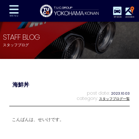
STOCK
ACCESS
在庫車両情報
保証&サービス
パーツリスト
STAFF BLOG
TUCとは？
店舗情報
アクセスマップ
スタッフブログ
全国納車
特別作業
注文販売
自動車保険
買取査定
スタッフ紹介
リクルート
お問い合わせ
会社概要
海鮮丼
プライバシーポリシー
スタッフblog
納車blog
post date:
2023.10.03
category:
スタッフブログ一覧
こんばんは、せいけです。