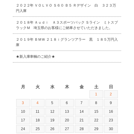
２０２２年 ＶＯＬＶＯ Ｓ６０ Ｂ５ Ｒデザイン 白 ３２３万
円入庫
２０１８年 Ａｕｄｉ Ａ３スポーツバック Ｓライン ミトスブ
ラックＭ 埼玉県のお客様にご納車させていただきました。
２０１９年 ＢＭＷ ２１８ｉグランツアラー 黒 １８５万円入
庫
★新入庫車輌のご紹介★
2026年8月
月
火
水
木
金
土
日
1
2
3
4
5
6
7
8
9
10
11
12
13
14
15
16
17
18
19
20
21
22
23
24
25
26
27
28
29
30