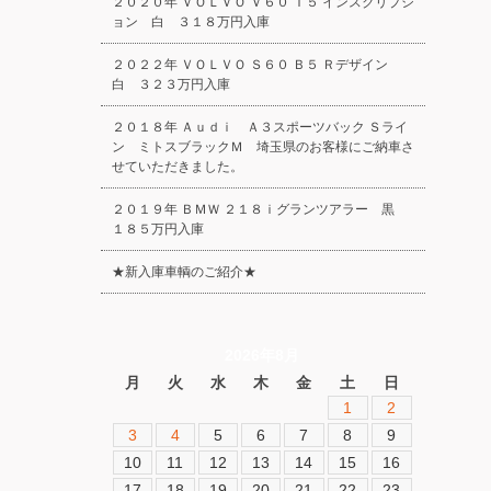
２０２０年 ＶＯＬＶＯ Ｖ６０ Ｔ５ インスクリプシ
ョン 白 ３１８万円入庫
２０２２年 ＶＯＬＶＯ Ｓ６０ Ｂ５ Ｒデザイン
白 ３２３万円入庫
２０１８年 Ａｕｄｉ Ａ３スポーツバック Ｓライ
ン ミトスブラックＭ 埼玉県のお客様にご納車さ
せていただきました。
２０１９年 ＢＭＷ ２１８ｉグランツアラー 黒
１８５万円入庫
★新入庫車輌のご紹介★
2026年8月
月
火
水
木
金
土
日
1
2
3
4
5
6
7
8
9
10
11
12
13
14
15
16
17
18
19
20
21
22
23