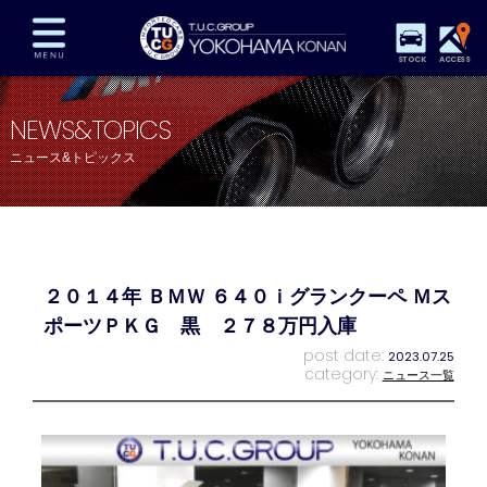
STOCK
ACCESS
在庫車両情報
保証&サービス
パーツリスト
NEWS&TOPICS
TUCとは？
店舗情報
アクセスマップ
ニュース&トピックス
全国納車
特別作業
注文販売
自動車保険
買取査定
スタッフ紹介
リクルート
お問い合わせ
会社概要
２０１４年 ＢＭＷ ６４０ｉグランクーペ Ｍス
プライバシーポリシー
スタッフblog
納車blog
ポーツＰＫＧ 黒 ２７８万円入庫
post date:
2023.07.25
category:
ニュース一覧