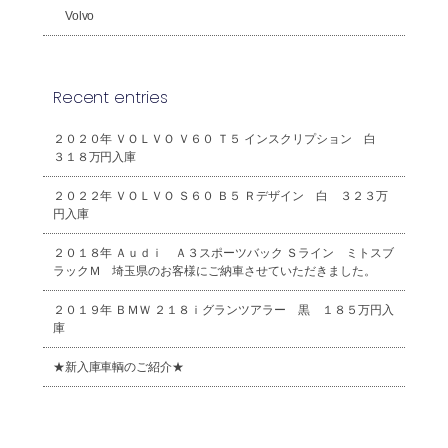
Volvo
Recent entries
２０２０年 ＶＯＬＶＯ Ｖ６０ Ｔ５ インスクリプション 白
３１８万円入庫
２０２２年 ＶＯＬＶＯ Ｓ６０ Ｂ５ Ｒデザイン 白 ３２３万
円入庫
２０１８年 Ａｕｄｉ Ａ３スポーツバック Ｓライン ミトスブ
ラックＭ 埼玉県のお客様にご納車させていただきました。
２０１９年 ＢＭＷ ２１８ｉグランツアラー 黒 １８５万円入
庫
★新入庫車輌のご紹介★
2026年8月