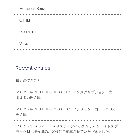
Mercedes-Benz
OTHER
PORSCHE
Volvo
Recent entries
最近のできごと
２０２０年 ＶＯＬＶＯ Ｖ６０ Ｔ５ インスクリプション 白
３１８万円入庫
２０２２年 ＶＯＬＶＯ Ｓ６０ Ｂ５ Ｒデザイン 白 ３２３万
円入庫
２０１８年 Ａｕｄｉ Ａ３スポーツバック Ｓライン ミトスブ
ラックＭ 埼玉県のお客様にご納車させていただきました。