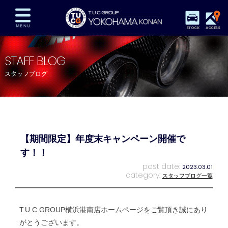
STOCK
ACCESS
在庫車両情報
保証&サービス
パーツリスト
STAFF BLOG
TUCとは？
店舗情報
アクセスマップ
スタッフブログ
全国納車
特別作業
注文販売
自動車保険
買取査定
スタッフ紹介
リクルート
お問い合わせ
会社概要
【期間限定】年度末キャンペーン開催で
プライバシーポリシー
スタッフblog
納車blog
す！！
post date:
2023.03.01
category:
スタッフブログ一覧
T.U.C.GROUP横浜港南店ホームページをご覧頂き誠にあり
がとうございます。