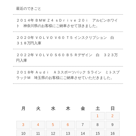
最近のできごと
２０１４年 ＢＭＷ Ｚ４ ｓＤｒｉｖｅ ２０ｉ アルピンホワイ
ト 神奈川県のお客様にご納車させて頂きました。
２０２０年 ＶＯＬＶＯ Ｖ６０ Ｔ５ インスクリプション 白
３１８万円入庫
２０２２年 ＶＯＬＶＯ Ｓ６０ Ｂ５ Ｒデザイン 白 ３２３万
円入庫
２０１８年 Ａｕｄｉ Ａ３スポーツバック Ｓライン ミトスブ
ラックＭ 埼玉県のお客様にご納車させていただきました。
2026年8月
月
火
水
木
金
土
日
1
2
3
4
5
6
7
8
9
10
11
12
13
14
15
16