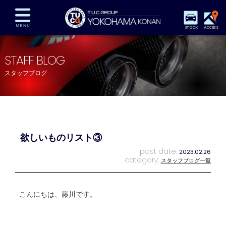
STOCK
ACCESS
在庫車両情報
保証&サービス
パーツリスト
STAFF BLOG
TUCとは？
店舗情報
アクセスマップ
スタッフブログ
全国納車
特別作業
注文販売
自動車保険
買取査定
スタッフ紹介
リクルート
お問い合わせ
会社概要
欲しいものリスト③
プライバシーポリシー
スタッフblog
納車blog
post date:
2023.02.26
category:
スタッフブログ一覧
こんにちは、藤川です。