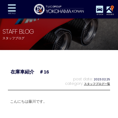
STOCK
ACCESS
在庫車両情報
保証&サービス
パーツリスト
STAFF BLOG
TUCとは？
店舗情報
アクセスマップ
スタッフブログ
全国納車
特別作業
注文販売
自動車保険
買取査定
スタッフ紹介
リクルート
お問い合わせ
会社概要
在庫車紹介 ＃16
プライバシーポリシー
スタッフblog
納車blog
post date:
2023.02.25
category:
スタッフブログ一覧
こんにちは藤川です。