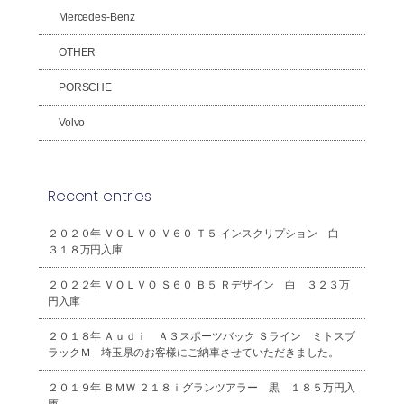
Mercedes-Benz
OTHER
PORSCHE
Volvo
Recent entries
２０２０年 ＶＯＬＶＯ Ｖ６０ Ｔ５ インスクリプション 白
３１８万円入庫
２０２２年 ＶＯＬＶＯ Ｓ６０ Ｂ５ Ｒデザイン 白 ３２３万
円入庫
２０１８年 Ａｕｄｉ Ａ３スポーツバック Ｓライン ミトスブ
ラックＭ 埼玉県のお客様にご納車させていただきました。
２０１９年 ＢＭＷ ２１８ｉグランツアラー 黒 １８５万円入
庫