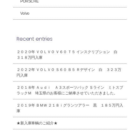
PORSCHE
Volvo
Recent entries
２０２０年 ＶＯＬＶＯ Ｖ６０ Ｔ５ インスクリプション 白
３１８万円入庫
２０２２年 ＶＯＬＶＯ Ｓ６０ Ｂ５ Ｒデザイン 白 ３２３万
円入庫
２０１８年 Ａｕｄｉ Ａ３スポーツバック Ｓライン ミトスブ
ラックＭ 埼玉県のお客様にご納車させていただきました。
２０１９年 ＢＭＷ ２１８ｉグランツアラー 黒 １８５万円入
庫
★新入庫車輌のご紹介★