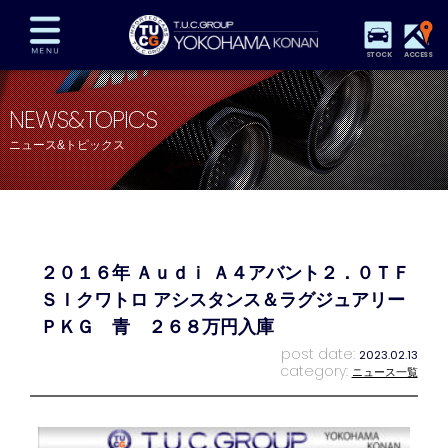
STOCK
ACCESS
在庫車両情報
保証&サービス
パーツリスト
NEWS&TOPICS
TUCとは？
店舗情報
アクセスマップ
ニュース&トピックス
全国納車
特別作業
注文販売
自動車保険
買取査定
スタッフ紹介
リクルート
お問い合わせ
会社概要
２０１６年 Ａｕｄｉ Ａ４アバント２．０ＴＦ
プライバシーポリシー
スタッフblog
納車blog
ＳＩクワトロ アシスタンス＆ラグジュアリー
ＰＫＧ 青 ２６８万円入庫
post date:
2023.02.13
category:
ニュース一覧