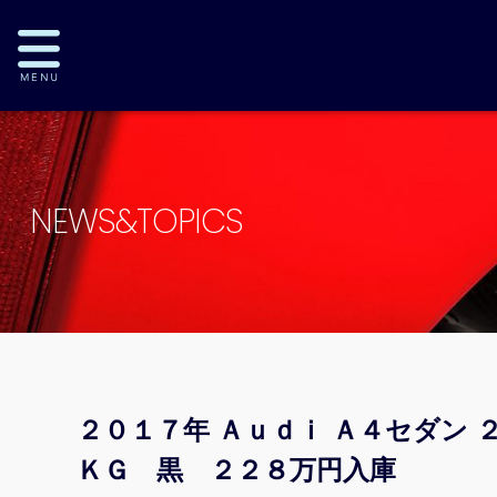
NEWS&TOPICS
２０１７年 Ａｕｄｉ Ａ４セダン
ＫＧ 黒 ２２８万円入庫