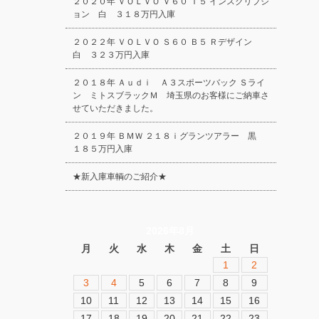
２０２０年 ＶＯＬＶＯ Ｖ６０ Ｔ５ インスクリプシ
ョン 白 ３１８万円入庫
２０２２年 ＶＯＬＶＯ Ｓ６０ Ｂ５ Ｒデザイン
白 ３２３万円入庫
２０１８年 Ａｕｄｉ Ａ３スポーツバック Ｓライ
ン ミトスブラックＭ 埼玉県のお客様にご納車さ
せていただきました。
２０１９年 ＢＭＷ ２１８ｉグランツアラー 黒
１８５万円入庫
★新入庫車輌のご紹介★
2026年8月
月
火
水
木
金
土
日
1
2
3
4
5
6
7
8
9
10
11
12
13
14
15
16
17
18
19
20
21
22
23