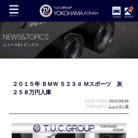
STOCK
ACCESS
在庫車両情報
保証&サービス
パーツリスト
NEWS&TOPICS
TUCとは？
店舗情報
アクセスマップ
ニュース&トピックス
全国納車
特別作業
注文販売
自動車保険
買取査定
スタッフ紹介
リクルート
お問い合わせ
会社概要
２０１５年 ＢＭＷ ５２３ｄ Ｍスポーツ 灰
プライバシーポリシー
スタッフblog
納車blog
２５８万円入庫
post date:
2022.09.26
category:
ニュース一覧