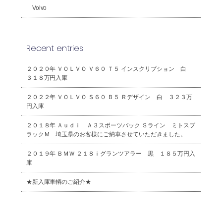
Volvo
Recent entries
２０２０年 ＶＯＬＶＯ Ｖ６０ Ｔ５ インスクリプション 白
３１８万円入庫
２０２２年 ＶＯＬＶＯ Ｓ６０ Ｂ５ Ｒデザイン 白 ３２３万
円入庫
２０１８年 Ａｕｄｉ Ａ３スポーツバック Ｓライン ミトスブ
ラックＭ 埼玉県のお客様にご納車させていただきました。
２０１９年 ＢＭＷ ２１８ｉグランツアラー 黒 １８５万円入
庫
★新入庫車輌のご紹介★
2026年8月