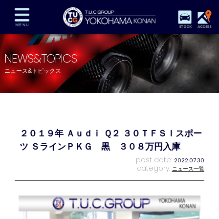
STOCK
ACCESS
在庫車両情報
保証&サービス
パーツリスト
NEWS&TOPICS
TUCとは？
店舗情報
アクセスマップ
ニュース&トピックス
全国納車
特別作業
注文販売
自動車保険
買取査定
スタッフ紹介
リクルート
お問い合わせ
会社概要
２０１９年 Ａｕｄｉ Ｑ２ ３０ＴＦＳＩスポー
プライバシーポリシー
スタッフblog
納車blog
ツ ＳラインＰＫＧ 黒 ３０８万円入庫
post date:
2022.07.30
category:
ニュース一覧