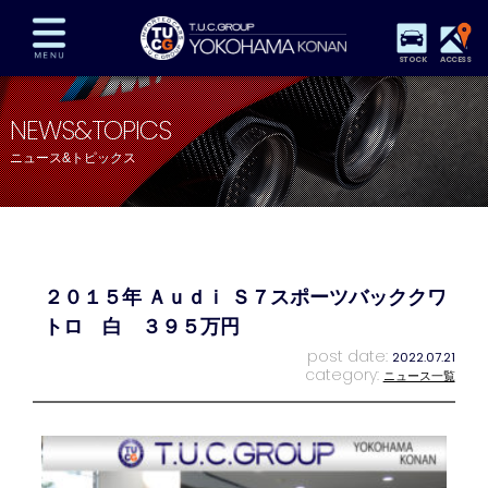
STOCK
ACCESS
在庫車両情報
保証&サービス
パーツリスト
NEWS&TOPICS
TUCとは？
店舗情報
アクセスマップ
ニュース&トピックス
全国納車
特別作業
注文販売
自動車保険
買取査定
スタッフ紹介
リクルート
お問い合わせ
会社概要
２０１５年 Ａｕｄｉ Ｓ７スポーツバッククワ
プライバシーポリシー
スタッフblog
納車blog
トロ 白 ３９５万円
post date:
2022.07.21
category:
ニュース一覧