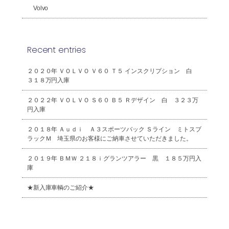
Volvo
Recent entries
２０２０年 ＶＯＬＶＯ Ｖ６０ Ｔ５ インスクリプション 白
３１８万円入庫
２０２２年 ＶＯＬＶＯ Ｓ６０ Ｂ５ Ｒデザイン 白 ３２３万
円入庫
２０１８年 Ａｕｄｉ Ａ３スポーツバック Ｓライン ミトスブ
ラックＭ 埼玉県のお客様にご納車させていただきました。
２０１９年 ＢＭＷ ２１８ｉグランツアラー 黒 １８５万円入
庫
★新入庫車輌のご紹介★
2026年8月