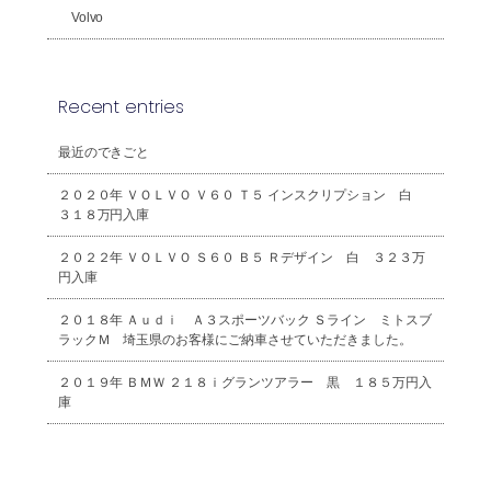
Volvo
Recent entries
最近のできごと
２０２０年 ＶＯＬＶＯ Ｖ６０ Ｔ５ インスクリプション 白
３１８万円入庫
２０２２年 ＶＯＬＶＯ Ｓ６０ Ｂ５ Ｒデザイン 白 ３２３万
円入庫
２０１８年 Ａｕｄｉ Ａ３スポーツバック Ｓライン ミトスブ
ラックＭ 埼玉県のお客様にご納車させていただきました。
２０１９年 ＢＭＷ ２１８ｉグランツアラー 黒 １８５万円入
庫
2026年8月