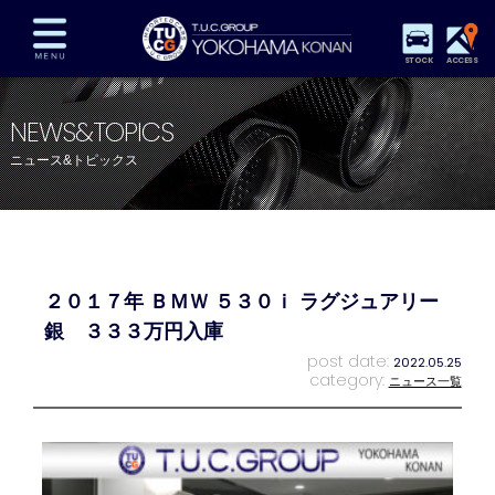
STOCK
ACCESS
在庫車両情報
保証&サービス
パーツリスト
NEWS&TOPICS
TUCとは？
店舗情報
アクセスマップ
ニュース&トピックス
全国納車
特別作業
注文販売
自動車保険
買取査定
スタッフ紹介
リクルート
お問い合わせ
会社概要
２０１７年 ＢＭＷ ５３０ｉ ラグジュアリー
プライバシーポリシー
スタッフblog
納車blog
銀 ３３３万円入庫
post date:
2022.05.25
category:
ニュース一覧