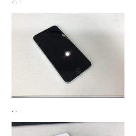
、、、
、、、