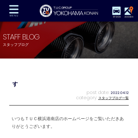
STOCK
ACCESS
在庫車両情報
保証&サービス
パーツリスト
STAFF BLOG
TUCとは？
店舗情報
アクセスマップ
スタッフブログ
全国納車
特別作業
注文販売
自動車保険
買取査定
スタッフ紹介
リクルート
お問い合わせ
会社概要
す
プライバシーポリシー
スタッフblog
納車blog
post date:
2022.04.12
category:
スタッフブログ一覧
いつもＴＵＣ横浜港南店のホームページをご覧いただきあ
りがとうございます。