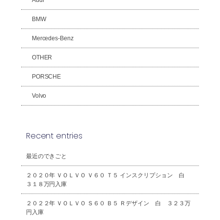
Audi
BMW
Mercedes-Benz
OTHER
PORSCHE
Volvo
Recent entries
最近のできごと
２０２０年 ＶＯＬＶＯ Ｖ６０ Ｔ５ インスクリプション 白
３１８万円入庫
２０２２年 ＶＯＬＶＯ Ｓ６０ Ｂ５ Ｒデザイン 白 ３２３万
円入庫