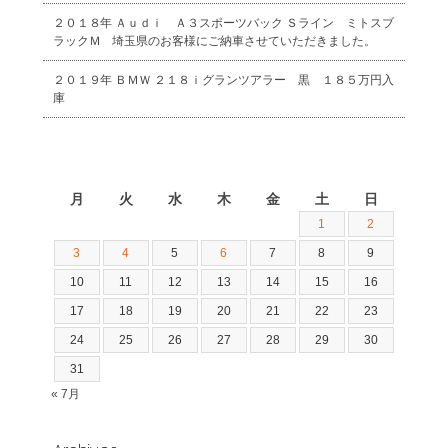
２０１８年 Ａｕｄｉ Ａ３スポーツバック Ｓライン ミトスブ
ラックＭ 埼玉県のお客様にご納車させていただきました。
２０１９年 ＢＭＷ ２１８ｉグランツアラー 黒 １８５万円入
庫
2026年8月
月
火
水
木
金
土
日
1
2
3
4
5
6
7
8
9
10
11
12
13
14
15
16
17
18
19
20
21
22
23
24
25
26
27
28
29
30
31
« 7月