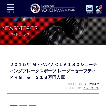
STOCK
ACCESS
在庫車両情報
保証&サービス
パーツリスト
NEWS&TOPICS
TUCとは？
店舗情報
アクセスマップ
ニュース&トピックス
全国納車
特別作業
注文販売
自動車保険
買取査定
スタッフ紹介
リクルート
お問い合わせ
会社概要
２０１５年 Ｍ・ベンツ ＣＬＡ１８０シューテ
プライバシーポリシー
スタッフblog
納車blog
ィングブレークスポーツ レーダーセーフティ
ＰＫＧ 灰 ２１８万円入庫
post date:
2022.04.12
category:
ニュース一覧