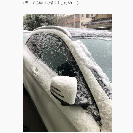
↓降ってる途中で撮りましたが(-_-;)