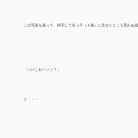
この写真を撮って、帰宅して末っ子（４歳）に見せたところ思わぬ
「パパこれベンツ？」
と・・・