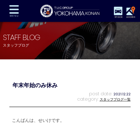
STOCK
ACCESS
在庫車両情報
保証&サービス
パーツリスト
STAFF BLOG
TUCとは？
店舗情報
アクセスマップ
スタッフブログ
全国納車
特別作業
注文販売
自動車保険
買取査定
スタッフ紹介
リクルート
お問い合わせ
会社概要
年末年始のみ休み
プライバシーポリシー
スタッフblog
納車blog
post date:
2021.12.22
category:
スタッフブログ一覧
こんばんは、せいけです。