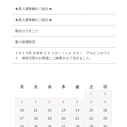
★新入庫車輌のご紹介★
★新入庫車輌のご紹介★
最近のできごと
夏の収穫祭③
２０１４年 ＢＭＷ Ｚ４ ｓＤｒｉｖｅ ２０ｉ アルピンホワイ
ト 神奈川県のお客様にご納車させて頂きました。
2026年8月
月
火
水
木
金
土
日
1
2
3
4
5
6
7
8
9
10
11
12
13
14
15
16
17
18
19
20
21
22
23
24
25
26
27
28
29
30