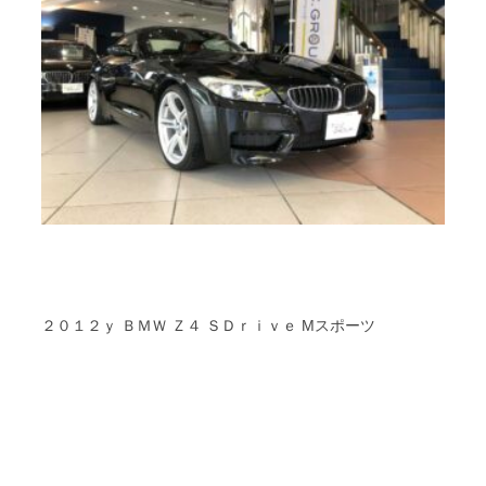
２０１２ｙ ＢＭＷ Ｚ４ ＳＤｒｉｖｅ Mスポーツ