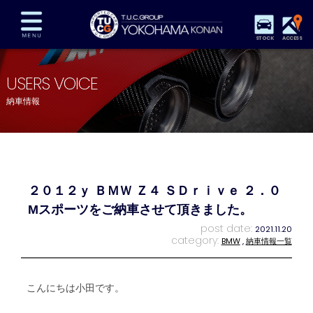
STOCK
ACCESS
在庫車両情報
保証&サービス
パーツリスト
USERS VOICE
TUCとは？
店舗情報
アクセスマップ
納車情報
全国納車
特別作業
注文販売
自動車保険
買取査定
スタッフ紹介
リクルート
お問い合わせ
会社概要
２０１２ｙ ＢＭＷ Ｚ４ ＳＤｒｉｖｅ ２．０
プライバシーポリシー
スタッフblog
納車blog
Mスポーツをご納車させて頂きました。
post date:
2021.11.20
category:
BMW
,
納車情報一覧
こんにちは小田です。