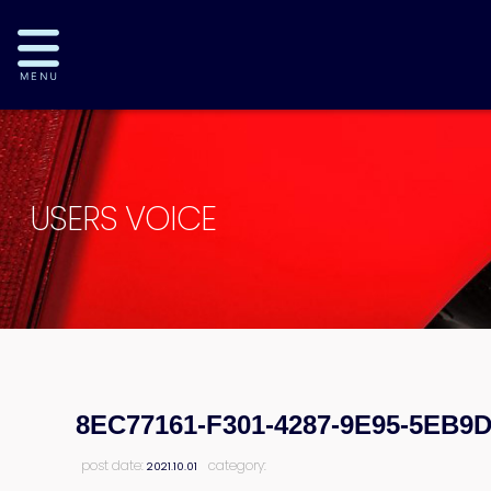
USERS VOICE
8EC77161-F301-4287-9E95-5EB9
post date:
category:
2021.10.01