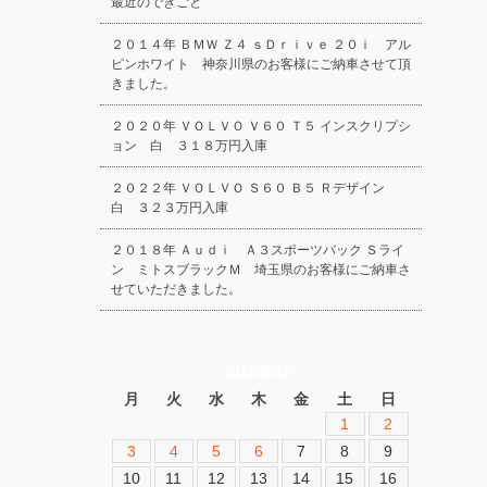
最近のできごと
２０１４年 ＢＭＷ Ｚ４ ｓＤｒｉｖｅ ２０ｉ アル
ピンホワイト 神奈川県のお客様にご納車させて頂
きました。
２０２０年 ＶＯＬＶＯ Ｖ６０ Ｔ５ インスクリプシ
ョン 白 ３１８万円入庫
２０２２年 ＶＯＬＶＯ Ｓ６０ Ｂ５ Ｒデザイン
白 ３２３万円入庫
２０１８年 Ａｕｄｉ Ａ３スポーツバック Ｓライ
ン ミトスブラックＭ 埼玉県のお客様にご納車さ
せていただきました。
2026年8月
月
火
水
木
金
土
日
1
2
3
4
5
6
7
8
9
10
11
12
13
14
15
16