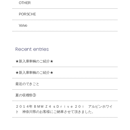
OTHER
PORSCHE
Volvo
Recent entries
★新入庫車輌のご紹介★
★新入庫車輌のご紹介★
最近のできごと
夏の収穫祭③
２０１４年 ＢＭＷ Ｚ４ ｓＤｒｉｖｅ ２０ｉ アルピンホワイ
ト 神奈川県のお客様にご納車させて頂きました。