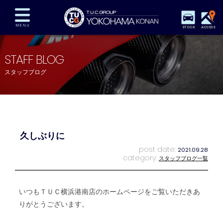
STOCK
ACCESS
在庫車両情報
保証&サービス
パーツリスト
STAFF BLOG
TUCとは？
店舗情報
アクセスマップ
スタッフブログ
全国納車
特別作業
注文販売
自動車保険
買取査定
スタッフ紹介
リクルート
お問い合わせ
会社概要
久しぶりに
プライバシーポリシー
スタッフblog
納車blog
post date:
2021.09.28
category:
スタッフブログ一覧
いつもＴＵＣ横浜港南店のホームページをご覧いただきあ
りがとうございます。