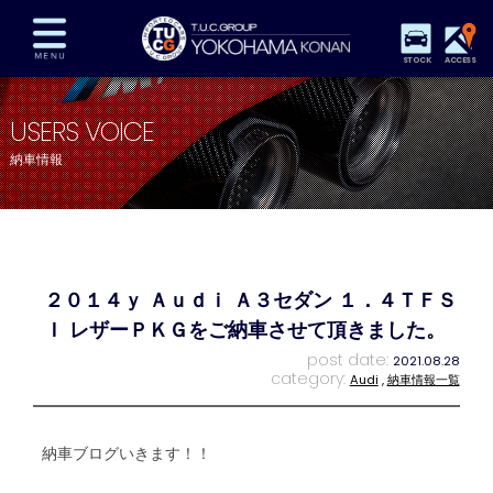
STOCK
ACCESS
在庫車両情報
保証&サービス
パーツリスト
USERS VOICE
TUCとは？
店舗情報
アクセスマップ
納車情報
全国納車
特別作業
注文販売
自動車保険
買取査定
スタッフ紹介
リクルート
お問い合わせ
会社概要
２０１４ｙ Ａｕｄｉ Ａ３セダン １．４ＴＦＳ
プライバシーポリシー
スタッフblog
納車blog
Ｉ レザーＰＫＧをご納車させて頂きました。
post date:
2021.08.28
category:
Audi
,
納車情報一覧
納車ブログいきます！！