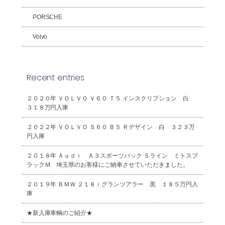
PORSCHE
Volvo
Recent entries
２０２０年 ＶＯＬＶＯ Ｖ６０ Ｔ５ インスクリプション 白
３１８万円入庫
２０２２年 ＶＯＬＶＯ Ｓ６０ Ｂ５ Ｒデザイン 白 ３２３万
円入庫
２０１８年 Ａｕｄｉ Ａ３スポーツバック Ｓライン ミトスブ
ラックＭ 埼玉県のお客様にご納車させていただきました。
２０１９年 ＢＭＷ ２１８ｉグランツアラー 黒 １８５万円入
庫
★新入庫車輌のご紹介★