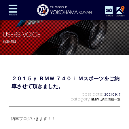
STOCK
ACCESS
在庫車両情報
保証&サービス
パーツリスト
USERS VOICE
TUCとは？
店舗情報
アクセスマップ
納車情報
全国納車
特別作業
注文販売
自動車保険
買取査定
スタッフ紹介
リクルート
お問い合わせ
会社概要
２０１５ｙ ＢＭＷ ７４０ｉ Ｍスポーツをご納
プライバシーポリシー
スタッフblog
納車blog
車させて頂きました。
post date:
2021.09.17
category:
BMW
,
納車情報一覧
納車ブログいきます！！