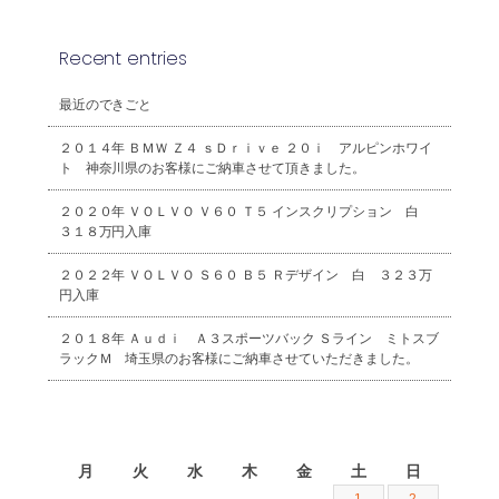
Recent entries
最近のできごと
２０１４年 ＢＭＷ Ｚ４ ｓＤｒｉｖｅ ２０ｉ アルピンホワイ
ト 神奈川県のお客様にご納車させて頂きました。
２０２０年 ＶＯＬＶＯ Ｖ６０ Ｔ５ インスクリプション 白
３１８万円入庫
２０２２年 ＶＯＬＶＯ Ｓ６０ Ｂ５ Ｒデザイン 白 ３２３万
円入庫
２０１８年 Ａｕｄｉ Ａ３スポーツバック Ｓライン ミトスブ
ラックＭ 埼玉県のお客様にご納車させていただきました。
2026年8月
月
火
水
木
金
土
日