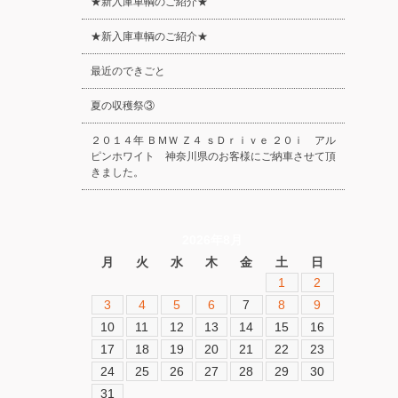
★新入庫車輌のご紹介★
★新入庫車輌のご紹介★
最近のできごと
夏の収穫祭③
２０１４年 ＢＭＷ Ｚ４ ｓＤｒｉｖｅ ２０ｉ アル
ピンホワイト 神奈川県のお客様にご納車させて頂
きました。
2026年8月
月
火
水
木
金
土
日
1
2
3
4
5
6
7
8
9
10
11
12
13
14
15
16
17
18
19
20
21
22
23
24
25
26
27
28
29
30
31