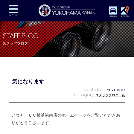
STOCK
ACCESS
在庫車両情報
保証&サービス
パーツリスト
STAFF BLOG
TUCとは？
店舗情報
アクセスマップ
スタッフブログ
全国納車
特別作業
注文販売
自動車保険
買取査定
スタッフ紹介
リクルート
お問い合わせ
会社概要
気になります
プライバシーポリシー
スタッフblog
納車blog
post date:
2021.09.07
category:
スタッフブログ一覧
いつもＴＵＣ横浜港南店のホームページをご覧いただきあ
りがとうございます。