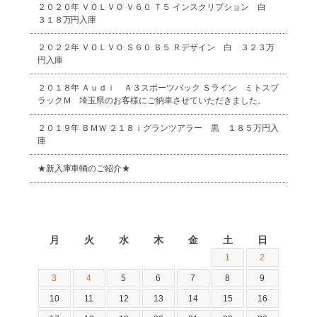
２０２０年 ＶＯＬＶＯ Ｖ６０ Ｔ５ インスクリプション 白
３１８万円入庫
２０２２年 ＶＯＬＶＯ Ｓ６０ Ｂ５ Ｒデザイン 白 ３２３万
円入庫
２０１８年 Ａｕｄｉ Ａ３スポーツバック Ｓライン ミトスブ
ラックＭ 埼玉県のお客様にご納車させていただきました。
２０１９年 ＢＭＷ ２１８ｉグランツアラー 黒 １８５万円入
庫
★新入庫車輌のご紹介★
2026年8月
月
火
水
木
金
土
日
1
2
3
4
5
6
7
8
9
10
11
12
13
14
15
16