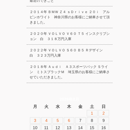
最近のできごと
２０１４年 ＢＭＷ Ｚ４ ｓＤｒｉｖｅ ２０ｉ アル
ピンホワイト 神奈川県のお客様にご納車させて頂
きました。
２０２０年 ＶＯＬＶＯ Ｖ６０ Ｔ５ インスクリプシ
ョン 白 ３１８万円入庫
２０２２年 ＶＯＬＶＯ Ｓ６０ Ｂ５ Ｒデザイン
白 ３２３万円入庫
２０１８年 Ａｕｄｉ Ａ３スポーツバック Ｓライ
ン ミトスブラックＭ 埼玉県のお客様にご納車さ
せていただきました。
2026年8月
月
火
水
木
金
土
日
1
2
3
4
5
6
7
8
9
10
11
12
13
14
15
16