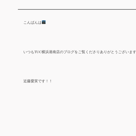
こんばんは
TUC
いつも
横浜港南店のブログをご覧くださりありがとうございま
近藤
愛実です！！