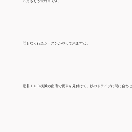
８月ももう最終章です。
間もなく行楽シーズンがやって来ますね。
ＴＵＣ
是非
横浜港南店で愛車を見付けて、秋のドライブに間に合わせま