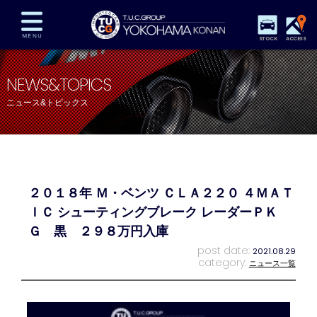
STOCK
ACCESS
在庫車両情報
保証&サービス
パーツリスト
NEWS&TOPICS
TUCとは？
店舗情報
アクセスマップ
ニュース&トピックス
全国納車
特別作業
注文販売
自動車保険
買取査定
スタッフ紹介
リクルート
お問い合わせ
会社概要
２０１８年 Ｍ・ベンツ ＣＬＡ２２０ ４ＭＡＴ
プライバシーポリシー
スタッフblog
納車blog
ＩＣ シューティングブレーク レーダーＰＫ
Ｇ 黒 ２９８万円入庫
post date:
2021.08.29
category:
ニュース一覧