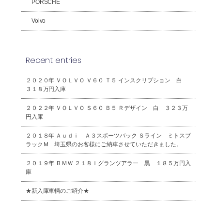
PORSCHE
Volvo
Recent entries
２０２０年 ＶＯＬＶＯ Ｖ６０ Ｔ５ インスクリプション 白
３１８万円入庫
２０２２年 ＶＯＬＶＯ Ｓ６０ Ｂ５ Ｒデザイン 白 ３２３万
円入庫
２０１８年 Ａｕｄｉ Ａ３スポーツバック Ｓライン ミトスブ
ラックＭ 埼玉県のお客様にご納車させていただきました。
２０１９年 ＢＭＷ ２１８ｉグランツアラー 黒 １８５万円入
庫
★新入庫車輌のご紹介★