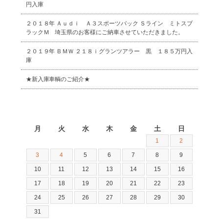
円入庫
２０１８年 Ａｕｄｉ Ａ３スポーツバック Ｓライン ミトスブ
ラックＭ 埼玉県のお客様にご納車させていただきました。
２０１９年 ＢＭＷ ２１８ｉグランツアラー 黒 １８５万円入
庫
★新入庫車輌のご紹介★
2026年8月
月
火
水
木
金
土
日
1
2
3
4
5
6
7
8
9
10
11
12
13
14
15
16
17
18
19
20
21
22
23
24
25
26
27
28
29
30
31