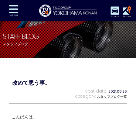
STOCK
ACCESS
在庫車両情報
保証&サービス
パーツリスト
STAFF BLOG
TUCとは？
店舗情報
アクセスマップ
スタッフブログ
全国納車
特別作業
注文販売
自動車保険
買取査定
スタッフ紹介
リクルート
お問い合わせ
会社概要
改めて思う事。
プライバシーポリシー
スタッフblog
納車blog
post date:
2021.08.26
category:
スタッフブログ一覧
こんばんは。